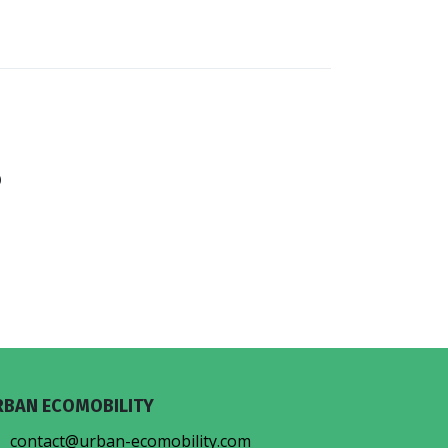
0
0
-NOUS
LOCATIONS
s
RBAN ECOMOBILITY
contact@urban-ecomobility.com