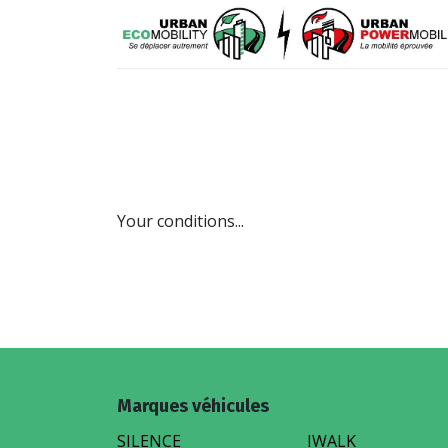
VÉHICULES
PIÈCES DÉTACHÉES
Your conditions...
Marques véhicules
SILENCE
IWALK