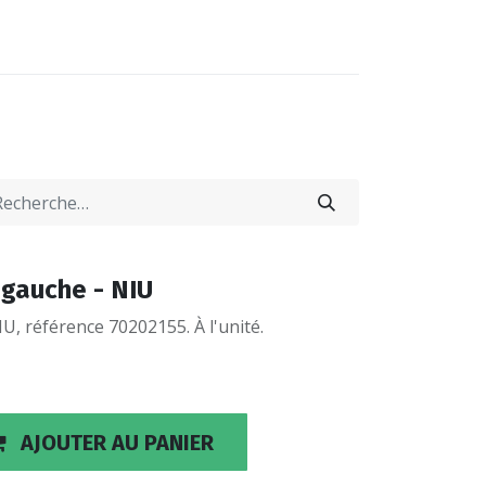
0
0
-NOUS
LOCATIONS
 gauche - NIU
U, référence 70202155. À l'unité.
AJOUTER AU PANIER