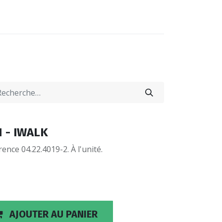
0
0
-NOUS
LOCATIONS
H - IWALK
ence 04.22.4019-2. À l'unité.
AJOUTER AU PANIER