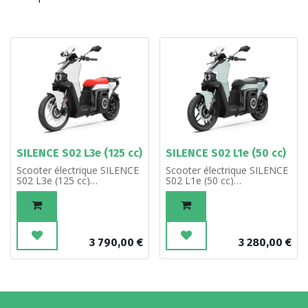
SILENCE S02 L3e (125 cc)
SILENCE S02 L1e (50 cc)
Scooter électrique SILENCE
Scooter électrique SILENCE
S02 L3e (125 cc)
S02 L1e (50 cc)
Batterie 5,6 kWh //
Batterie 5,6 kWh //
Accélération 4.65 secondes
Accélération 9.68 secondes
// Vitesse maximale 85
// Vitesse maximale 50
km/h // Moteur 4 kW (6,3
km/h // Moteur 2 kW (2,9
kW max) // Chargeur 600 W,
kW max) // Chargeur 600 W,
3 790,00
€
3 280,00
€
connecteur de type SCUKO
connecteur de type SCUKO
// Durée de charge 7-9
// Durée de charge 7-9
heures // Modes de
heures // Modes de
conduite Eco, City, Sport //
conduite Eco, City, Sport //
Poids du véhicule 91 kg //
Poids du véhicule 91 kg //
Poids de la batterie 41 kg //
Poids de la batterie 41 kg //