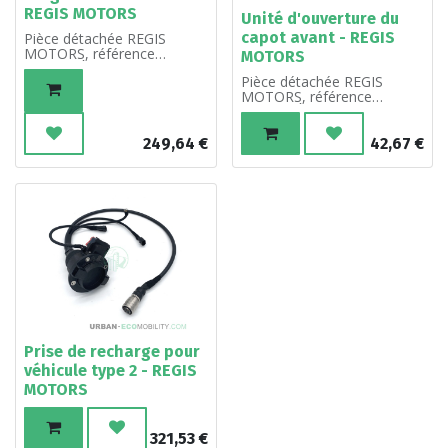
REGIS MOTORS
Unité d'ouverture du
capot avant - REGIS
Pièce détachée REGIS
MOTORS, référence
MOTORS
R18335. À l'unité.
Pièce détachée REGIS
MOTORS, référence
R18037. À l'unité.
249,64
€
42,67
€
Prise de recharge pour
véhicule type 2 - REGIS
MOTORS
321,53
€