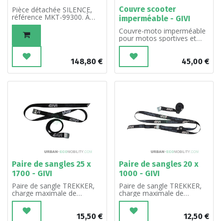
Couvre scooter
Pièce détachée SILENCE,
référence MKT-99300. À
imperméable - GIVI
l'unité.
Couvre-moto imperméable
pour motos sportives et
scooters
148,80
€
45,00
€
Paire de sangles 25 x
Paire de sangles 20 x
1700 - GIVI
1000 - GIVI
Paire de sangle TREKKER,
Paire de sangle TREKKER,
charge maximale de
charge maximale de
traction 100 kg
traction 75 kg
15,50
€
12,50
€