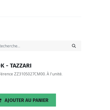
0
0
-NOUS
LOCATIONS
0K - TAZZARI
férence ZZ3105027CM00. À l'unité.
AJOUTER AU PANIER