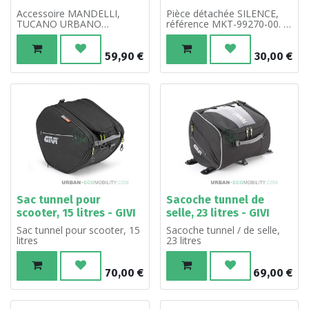
Accessoire MANDELLI,
Pièce détachée SILENCE,
TUCANO URBANO
référence MKT-99270-00. À
référence 001350600.
l'unité.
59,90
€
30,00
€
Sac tunnel pour
Sacoche tunnel de
scooter, 15 litres - GIVI
selle, 23 litres - GIVI
Sac tunnel pour scooter, 15
Sacoche tunnel / de selle,
litres
23 litres
70,00
€
69,00
€