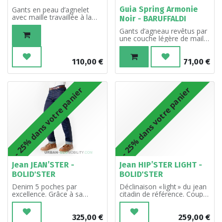
Guia Spring Armonie
Gants en peau d’agnelet
avec maille travaillée à la
Noir - BARUFFALDI
main
Gants d’agneau revêtus par
une couche légère de maille
et cordonnés avec les
casques et les lunettes
110,00
€
71,00
€
- 25% dans votre panier
- 25% dans votre panier
Jean JEAN’STER -
Jean HIP’STER LIGHT -
BOLID'STER
BOLID'STER
Denim 5 poches par
Déclinaison « light » du jean
excellence. Grâce à sa
citadin de référence. Coupe
coupe droite et son design
ajustée et design « pur », le
sobre mais puissant, le
HIP’STER est devenu
JEAN’STER s’est imposé
incontournable puisque seul
325,00
€
259,00
€