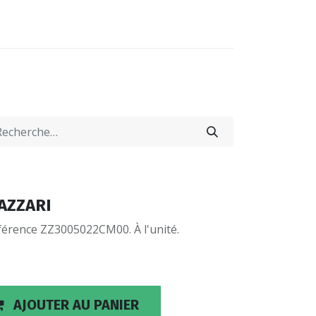
0
0
-NOUS
LOCATIONS
TAZZARI
férence ZZ3005022CM00. À l'unité.
AJOUTER AU PANIER