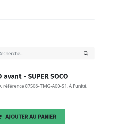
0
0
-NOUS
LOCATIONS
O avant - SUPER SOCO
 référence 87506-TMG-A00-S1. À l'unité.
AJOUTER AU PANIER