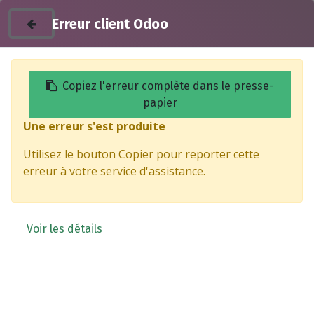
Erreur client Odoo
Copiez l'erreur complète dans le presse-
papier
Une erreur s'est produite
Products
Autocollant gauche pour carénage de
Utilisez le bouton Copier pour reporter cette
compartiment de rangement - SUPER SOCO
erreur à votre service d'assistance.
Voir les détails