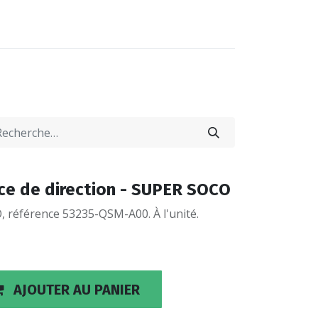
0
0
-NOUS
LOCATIONS
e de direction - SUPER SOCO
 référence 53235-QSM-A00. À l'unité.
AJOUTER AU PANIER