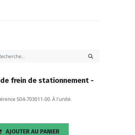
0
0
-NOUS
LOCATIONS
de frein de stationnement -
érence S04-703011-00. À l'unité.
AJOUTER AU PANIER