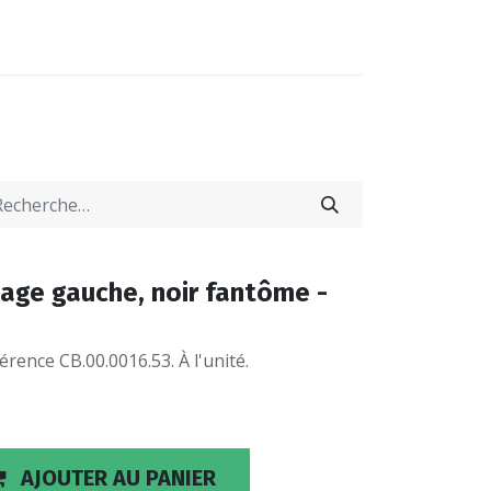
0
0
-NOUS
LOCATIONS
age gauche, noir fantôme -
rence CB.00.0016.53. À l'unité.
AJOUTER AU PANIER