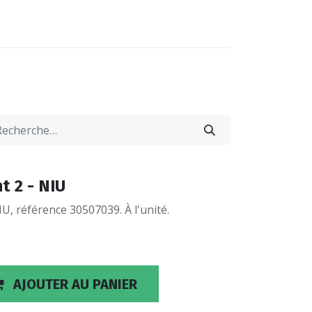
0
0
-NOUS
LOCATIONS
t 2 - NIU
U, référence 30507039. À l'unité.
AJOUTER AU PANIER