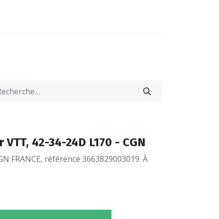
0
0
-NOUS
LOCATIONS
ur VTT, 42-34-24D L170 - CGN
CGN FRANCE, référence 3663829003019. À