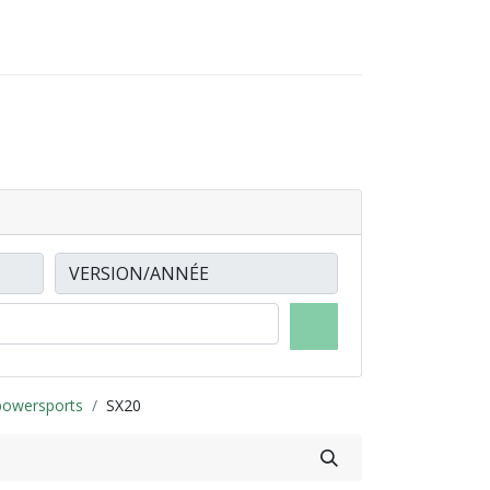
0
0
-NOUS
LOCATIONS
owersports
SX20