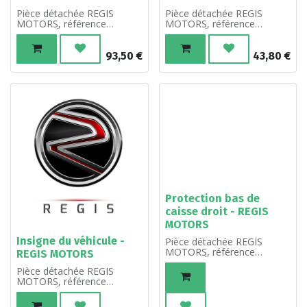
Pièce détachée REGIS
Pièce détachée REGIS
MOTORS, référence
MOTORS, référence
R18384. À l'unité.
R18398. À l'unité.
93,50
€
43,80
€
Protection bas de
caisse droit - REGIS
MOTORS
Insigne du véhicule -
Pièce détachée REGIS
MOTORS, référence
REGIS MOTORS
R18336. À l'unité.
Pièce détachée REGIS
MOTORS, référence
R18430. À l'unité.