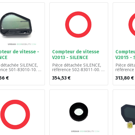
teur de vitesse -
Compteur de vitesse
Compteu
NCE
V2013 - SILENCE
V2015 - 
 détachée SILENCE,
Pièce détachée SILENCE,
Pièce dét
ence S01-83010-10. À
référence S02-83011-00. À
référence
.
l'unité.
l'unité.
56
€
354,53
€
313,80
€