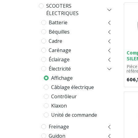
SCOOTERS
ÉLECTRIQUES
Batterie
Béquilles
Cadre
Carénage
Comp
SILE
Éclairage
Pièce
Électricité
référ
l'unité
Affichage
606,
Câblage électrique
Contrôleur
Klaxon
Unité de commande
Freinage
Guidon