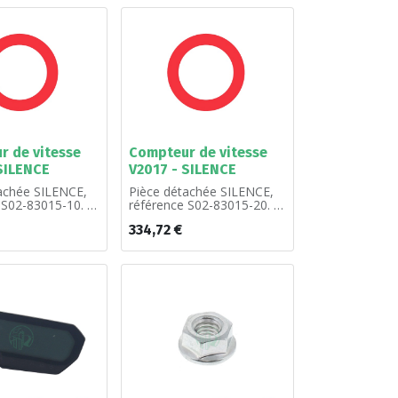
r de vitesse
Compteur de vitesse
SILENCE
V2017 - SILENCE
achée SILENCE,
Pièce détachée SILENCE,
 S02-83015-10. À
référence S02-83015-20. À
l'unité.
334,72
€