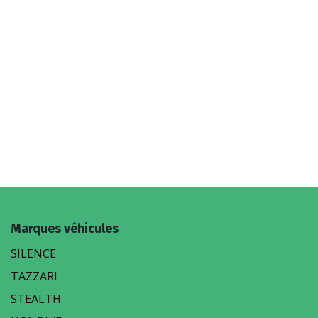
Marques véhicules
SILENCE
TAZZARI
STEALTH