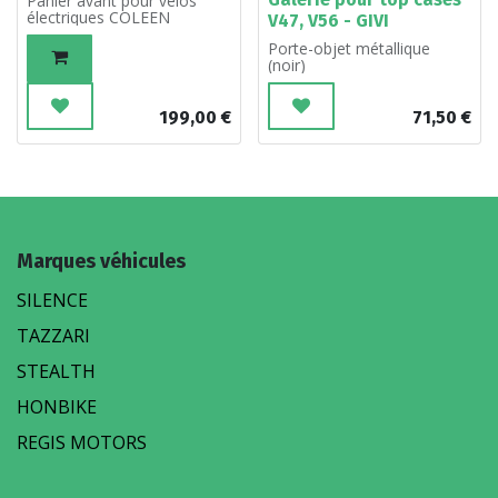
Panier avant pour vélos
électriques COLEEN
V47, V56 - GIVI
Porte-objet métallique
(noir)
199,00
€
71,50
€
Marques véhicules
SILENCE
TAZZARI
STEALTH
HONBIKE
REGIS MOTORS