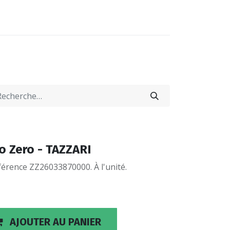
0
0
-NOUS
LOCATIONS
go Zero - TAZZARI
érence ZZ26033870000. À l'unité.
AJOUTER AU PANIER