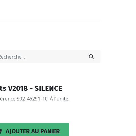
0
0
-NOUS
LOCATIONS
ts V2018 - SILENCE
érence S02-46291-10. À l'unité.
AJOUTER AU PANIER