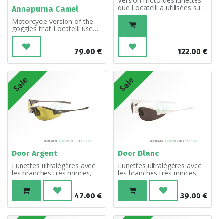
Version moto des lunettes
que Locatelli a utilisées sur
Annapurna Camel
le K2. Monture en métal
Motorcycle version of the
léger dans les finitions
goggles that Locatelli used
nickel et gun, verres forme
on the K2. Light metal
goutte d’eau en
frame in nickel and gun
polycarbonate au finition
finishes, polycarbonate
anthracite à revêtement
79.00
€
122.00
€
teardrop-shaped lenses in
flash. Il a les protège-
anthracite finish with flash
tempes et le pont en cuir
coating. It has leather
nappa imprimé de dessin
Sale
Sale
temple guards, easily
typique Usabull.
removable and leather
bridge.
Door Argent
Door Blanc
Lunettes ultralégères avec
Lunettes ultralégères avec
les branches très minces,
les branches très minces,
mais résistantes
mais résistantes
47.00
€
39.00
€