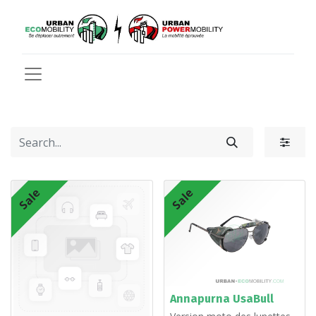
Sale
Sale
Annapurna UsaBull